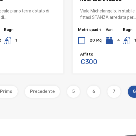
ocale piano terra dotato di
Viale Michelangelo: in stabil
 di…
fittasi STANZA arredata per…
Bagni
Metri quadri
Vani
Bagni
2
1
20
Mq
4
Affitto
€300
Primo
Precedente
5
6
7
8