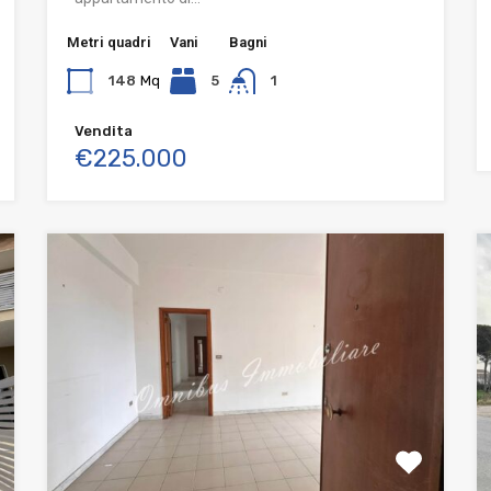
Metri quadri
Vani
Bagni
148
Mq
5
1
Vendita
€225.000