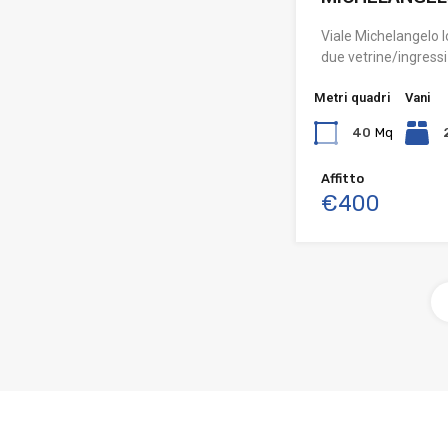
Viale Michelangelo l
due vetrine/ingressi
Metri quadri
Vani
40
Mq
Affitto
€400