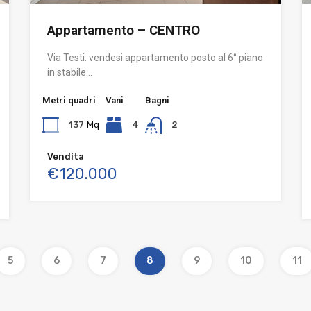
Appartamento – CENTRO
Via Testi: vendesi appartamento posto al 6° piano
in stabile…
Metri quadri
Vani
Bagni
137
Mq
4
2
Vendita
€120.000
5
6
7
8
9
10
11