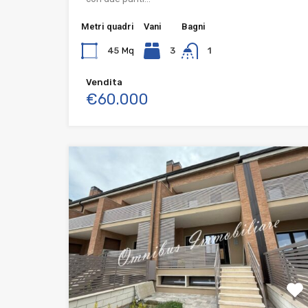
Metri quadri
Vani
Bagni
45
Mq
3
1
Vendita
€60.000