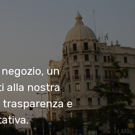
 negozio, un
i alla nostra
, trasparenza e
tativa.