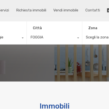
ervizi
Richiesta immobili
Vendi immobile
Contatti
Città
Zona
gie
FOGGIA
Scegli la zona
Immobili