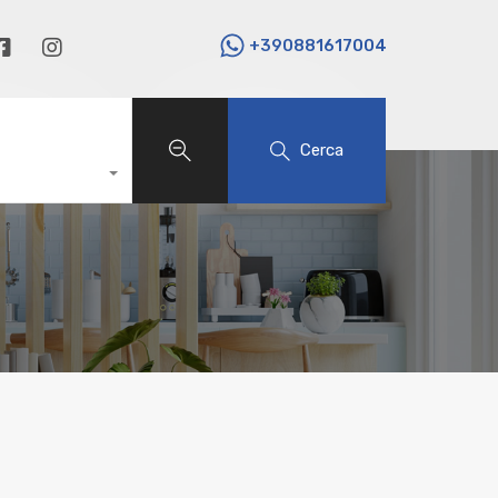
+390881617004
Cerca