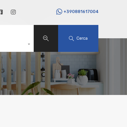
+390881617004
Cerca