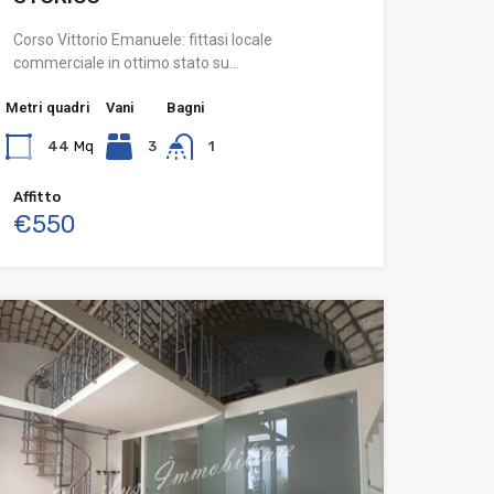
Corso Vittorio Emanuele: fittasi locale
commerciale in ottimo stato su…
Metri quadri
Vani
Bagni
44
Mq
3
1
Affitto
€550