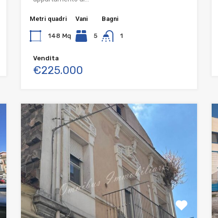
Metri quadri
Vani
Bagni
148
Mq
5
1
Vendita
€225.000