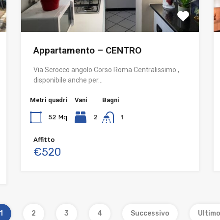
Appartamento – CENTRO
Via Scrocco angolo Corso Roma Centralissimo ,
disponibile anche per…
Metri quadri
Vani
Bagni
52
Mq
2
1
Affitto
€520
1
2
3
4
Successivo
Ultim