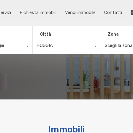
ervizi
Richiesta immobili
Vendi immobile
Contatti
Città
Zona
gie
FOGGIA
Scegli la zona
Immobili