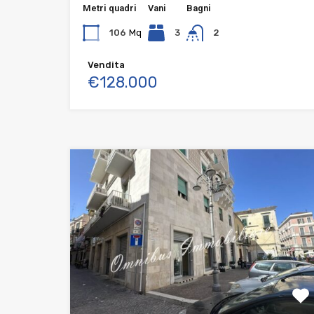
Metri quadri
Vani
Bagni
106
Mq
3
2
Vendita
€128.000