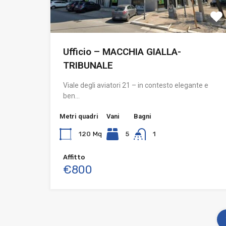
Ufficio – MACCHIA GIALLA-
TRIBUNALE
Viale degli aviatori 21 – in contesto elegante e
ben…
Metri quadri
Vani
Bagni
120
Mq
5
1
Affitto
€800