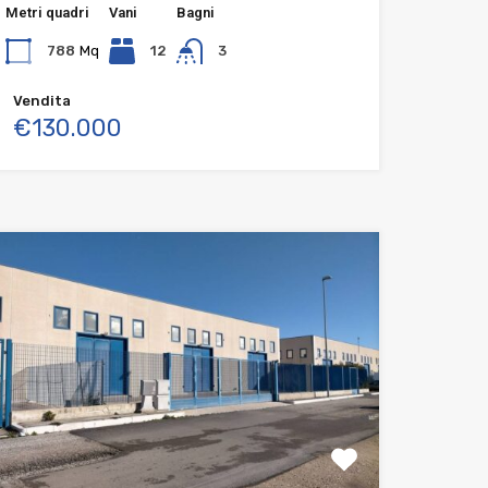
Metri quadri
Vani
Bagni
788
Mq
12
3
Vendita
€130.000