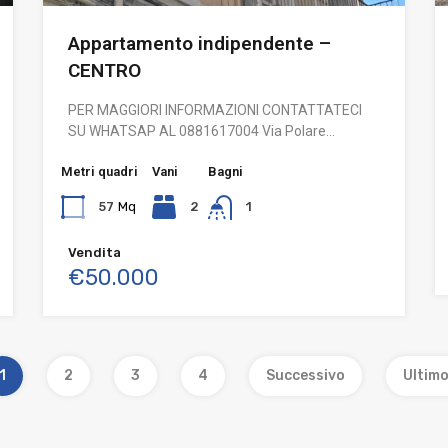
Appartamento indipendente –
CENTRO
PER MAGGIORI INFORMAZIONI CONTATTATECI
SU WHATSAP AL 0881617004 Via Polare…
Metri quadri
Vani
Bagni
57
Mq
2
1
Vendita
€50.000
1
2
3
4
Successivo
Ultim