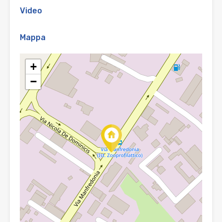
Video
Mappa
+
−