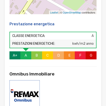
Leaflet
| ©
OpenStreetMap
contributors
Prestazione energetica
CLASSE ENERGETICA:
A
PRESTAZIONI ENERGETICHE:
kwh/m2 anno
A+
A
B
C
D
E
F
G
Omnibus Immobiliare