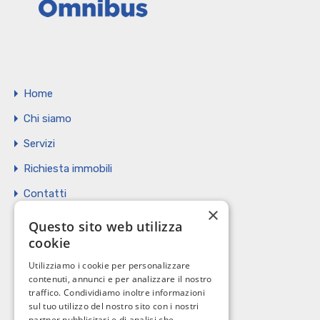
Home
Chi siamo
Servizi
Richiesta immobili
Contatti
×
Vendi il tuo immobile
Questo sito web utilizza
cookie
Privacy Policy
Utilizziamo i cookie per personalizzare
Cookie policy
contenuti, annunci e per analizzare il nostro
traffico. Condividiamo inoltre informazioni
sul tuo utilizzo del nostro sito con i nostri
partner pubblicitari e di analisi che