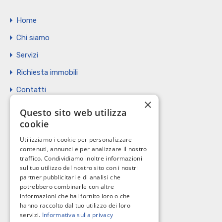
Home
Chi siamo
Servizi
Richiesta immobili
Contatti
×
Vendi il tuo immobile
Questo sito web utilizza
cookie
Privacy Policy
Utilizziamo i cookie per personalizzare
Cookie policy
contenuti, annunci e per analizzare il nostro
traffico. Condividiamo inoltre informazioni
sul tuo utilizzo del nostro sito con i nostri
partner pubblicitari e di analisi che
potrebbero combinarle con altre
I nostri contatti
informazioni che hai fornito loro o che
hanno raccolto dal tuo utilizzo dei loro
servizi.
Informativa sulla privacy
C.so Giannone, 184 - 71121 Foggia