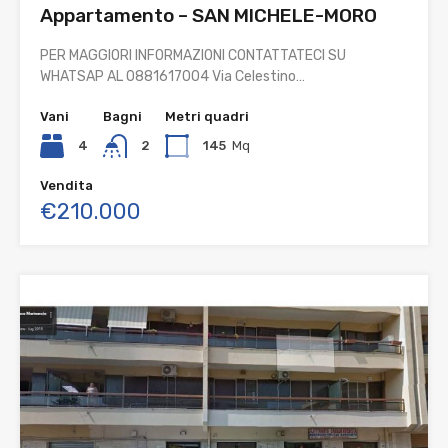
Appartamento – SAN MICHELE-MORO
PER MAGGIORI INFORMAZIONI CONTATTATECI SU
WHATSAP AL 0881617004 Via Celestino…
Vani
Bagni
Metri quadri
4
2
145
Mq
Vendita
€210.000