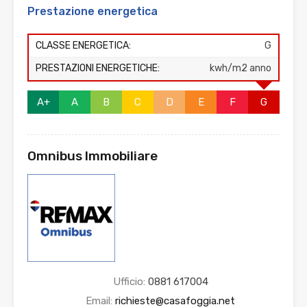
Prestazione energetica
CLASSE ENERGETICA:
G
PRESTAZIONI ENERGETICHE:
kwh/m2 anno
A+
A
B
C
D
E
F
G
Omnibus Immobiliare
Ufficio:
0881 617004
Email:
richieste@casafoggia.net