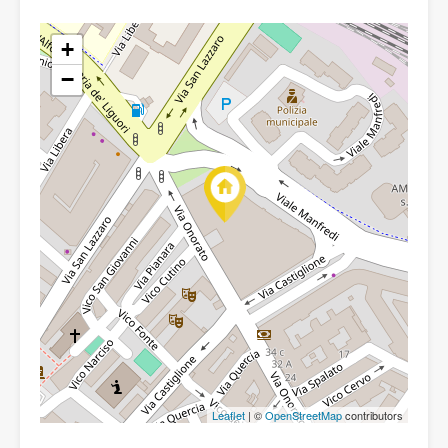
+
−
Leaflet
| ©
OpenStreetMap
contributors