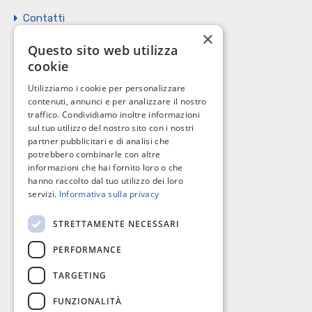
Contatti
×
Vendi il tuo immobile
Questo sito web utilizza
cookie
Privacy Policy
Utilizziamo i cookie per personalizzare
Cookie policy
contenuti, annunci e per analizzare il nostro
traffico. Condividiamo inoltre informazioni
sul tuo utilizzo del nostro sito con i nostri
partner pubblicitari e di analisi che
potrebbero combinarle con altre
I nostri contatti
informazioni che hai fornito loro o che
hanno raccolto dal tuo utilizzo dei loro
servizi.
Informativa sulla privacy
C.so Giannone, 184 - 71121 Foggia
STRETTAMENTE NECESSARI
0881 617004
PERFORMANCE
richieste@omnibusimmobiliare.it
TARGETING
FUNZIONALITÀ