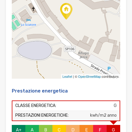
Leaflet
| ©
OpenStreetMap
contributors
Prestazione energetica
CLASSE ENERGETICA:
G
PRESTAZIONI ENERGETICHE:
kwh/m2 anno
A+
A
B
C
D
E
F
G