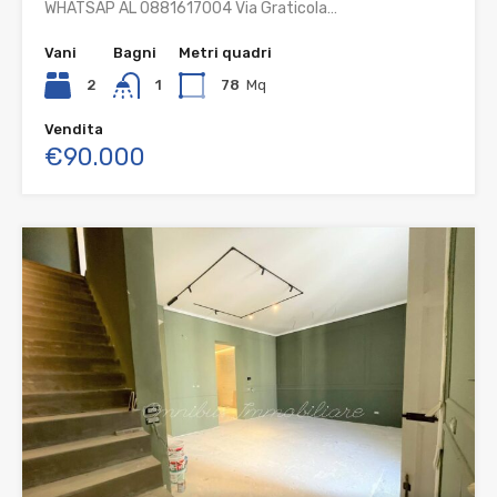
WHATSAP AL 0881617004 Via Graticola…
Vani
Bagni
Metri quadri
2
1
78
Mq
Vendita
€90.000