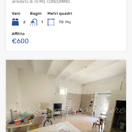
arredato di 70 MQ. CONDOMINIO…
Vani
Bagni
Metri quadri
2
1
70
Mq
Affitto
€600