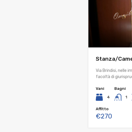
Stanza/Came
Via Brindisi, nelle
facoltà di giurisp
Vani
Bagni
4
1
Affitto
€270