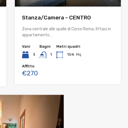
Stanza/Camera – CENTRO
Zona centrale alle spalle di Corso Roma, fittasi in
appartamento…
Vani
Bagni
Metri quadri
3
1
104
Mq
Affitto
€270