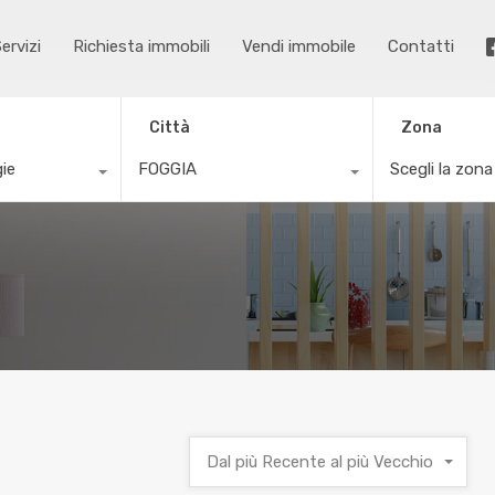
ervizi
Richiesta immobili
Vendi immobile
Contatti
Città
Zona
gie
FOGGIA
Scegli la zona
Dal più Recente al più Vecchio