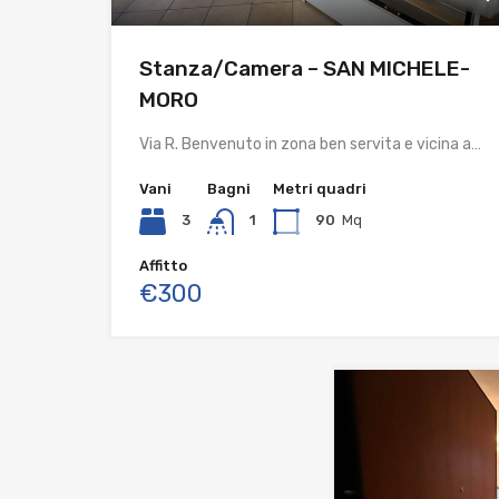
Stanza/Camera – SAN MICHELE-
MORO
Via R. Benvenuto in zona ben servita e vicina a…
Vani
Bagni
Metri quadri
3
1
90
Mq
Affitto
€300