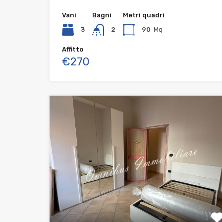
Vani
Bagni
Metri quadri
3
2
90
Mq
Affitto
€270