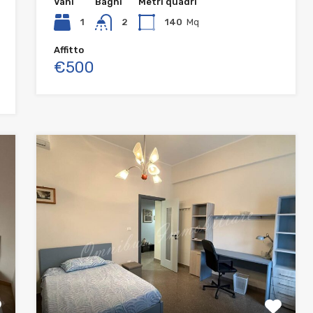
Vani
Bagni
Metri quadri
1
2
140
Mq
Affitto
€500