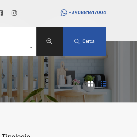
+390881617004
Cerca
Tipologie