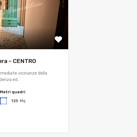
ra – CENTRO
 immediate vicinanze della
rudenza ed…
Metri quadri
125
Mq