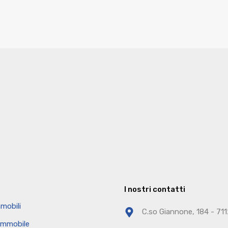
I nostri contatti
mobili
C.so Giannone, 184 - 71
 immobile