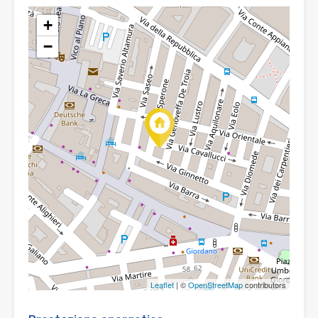
+
−
Leaflet
| ©
OpenStreetMap
contributors