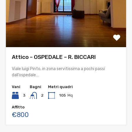
Attico – OSPEDALE – R. BICCARI
Viale luigi Pinto, in zona servitissima a pochi passi
dall’ospedale…
Vani
Bagni
Metri quadri
3
2
105
Mq
Affitto
€800