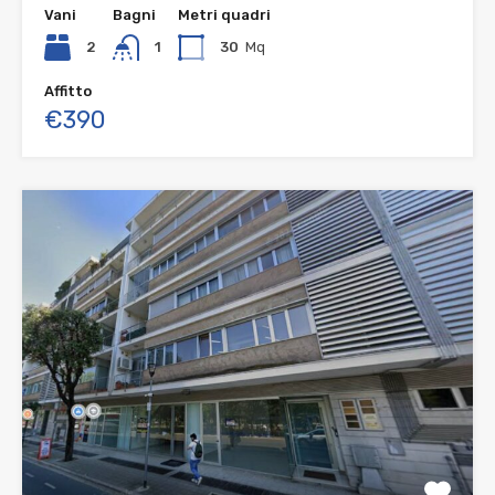
Vani
Bagni
Metri quadri
2
1
30
Mq
Affitto
€390