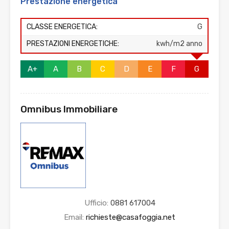
Prestazione energetica
CLASSE ENERGETICA:
G
PRESTAZIONI ENERGETICHE:
kwh/m2 anno
A+
A
B
C
D
E
F
G
Omnibus Immobiliare
Ufficio:
0881 617004
Email:
richieste@casafoggia.net