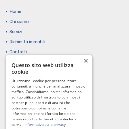
Home
Chi siamo
Servizi
Richiesta immobili
Contatti
×
Vendi il tuo immobile
Questo sito web utilizza
cookie
Privacy Policy
Utilizziamo i cookie per personalizzare
Cookie policy
contenuti, annunci e per analizzare il nostro
traffico. Condividiamo inoltre informazioni
sul tuo utilizzo del nostro sito con i nostri
partner pubblicitari e di analisi che
potrebbero combinarle con altre
I nostri contatti
informazioni che hai fornito loro o che
hanno raccolto dal tuo utilizzo dei loro
servizi.
Informativa sulla privacy
C.so Giannone, 184 - 71121 Foggia