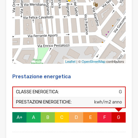
Leaflet
| ©
OpenStreetMap
contributors
Prestazione energetica
CLASSE ENERGETICA:
G
PRESTAZIONI ENERGETICHE:
kwh/m2 anno
A+
A
B
C
D
E
F
G