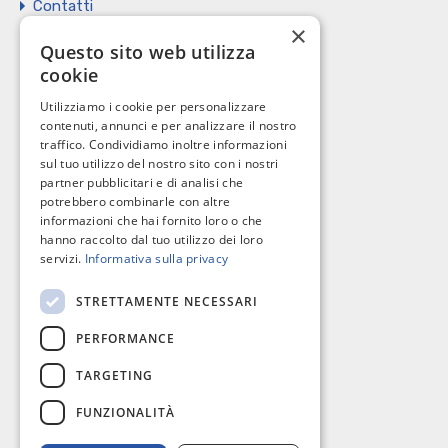
Contatti
×
Vendi il tuo immobile
Questo sito web utilizza
cookie
Privacy Policy
Utilizziamo i cookie per personalizzare
Cookie policy
contenuti, annunci e per analizzare il nostro
traffico. Condividiamo inoltre informazioni
sul tuo utilizzo del nostro sito con i nostri
partner pubblicitari e di analisi che
potrebbero combinarle con altre
I nostri contatti
informazioni che hai fornito loro o che
hanno raccolto dal tuo utilizzo dei loro
servizi.
Informativa sulla privacy
C.so Giannone, 184 - 71121 Foggia
STRETTAMENTE NECESSARI
0881 617004
PERFORMANCE
richieste@omnibusimmobiliare.it
TARGETING
FUNZIONALITÀ