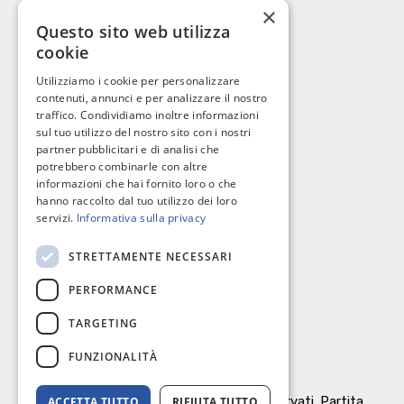
×
Vendi il tuo immobile
Questo sito web utilizza
cookie
Privacy Policy
Utilizziamo i cookie per personalizzare
Cookie policy
contenuti, annunci e per analizzare il nostro
traffico. Condividiamo inoltre informazioni
sul tuo utilizzo del nostro sito con i nostri
partner pubblicitari e di analisi che
potrebbero combinarle con altre
I nostri contatti
informazioni che hai fornito loro o che
hanno raccolto dal tuo utilizzo dei loro
servizi.
Informativa sulla privacy
C.so Giannone, 184 - 71121 Foggia
STRETTAMENTE NECESSARI
0881 617004
PERFORMANCE
richieste@omnibusimmobiliare.it
TARGETING
FUNZIONALITÀ
© Omnibus Immobiliare Srl. Tutti i diritti riservati. Partita
ACCETTA TUTTO
RIFIUTA TUTTO