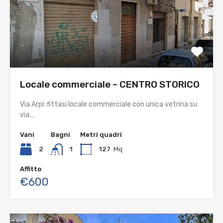
Locale commerciale – CENTRO STORICO
Via Arpi: fittasi locale commerciale con unica vetrina su
via…
Vani
Bagni
Metri quadri
2
1
127
Mq
Affitto
€600