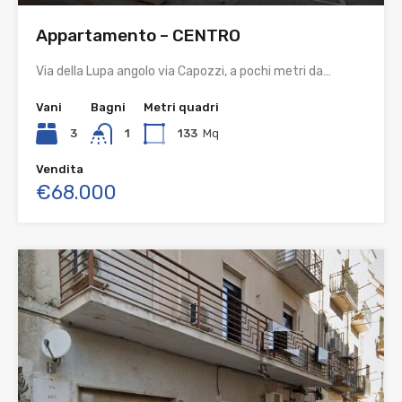
Appartamento – CENTRO
Via della Lupa angolo via Capozzi, a pochi metri da…
Vani
Bagni
Metri quadri
3
1
133
Mq
Vendita
€68.000