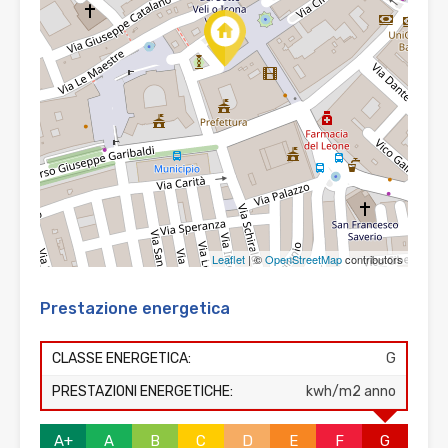
Leaflet
| ©
OpenStreetMap
contributors
Prestazione energetica
CLASSE ENERGETICA:
G
PRESTAZIONI ENERGETICHE:
kwh/m2 anno
A+
A
B
C
D
E
F
G