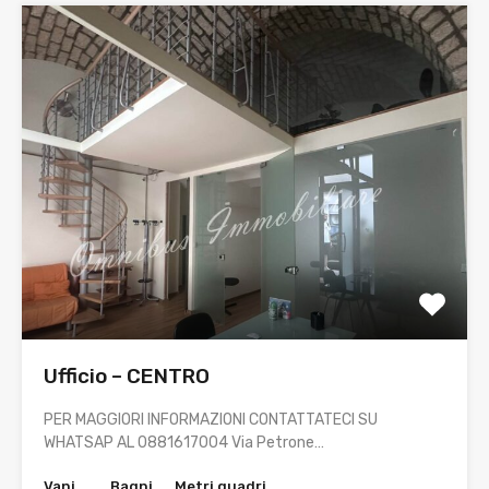
Ufficio – CENTRO
PER MAGGIORI INFORMAZIONI CONTATTATECI SU
WHATSAP AL 0881617004 Via Petrone…
Vani
Bagni
Metri quadri