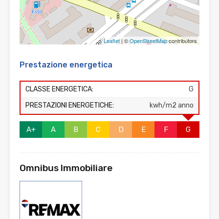
Leaflet
| ©
OpenStreetMap
contributors
Prestazione energetica
CLASSE ENERGETICA:
G
PRESTAZIONI ENERGETICHE:
kwh/m2 anno
A+
A
B
C
D
E
F
G
Omnibus Immobiliare