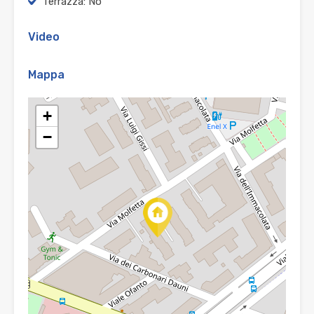
Terrazza: No
Video
Mappa
+
−