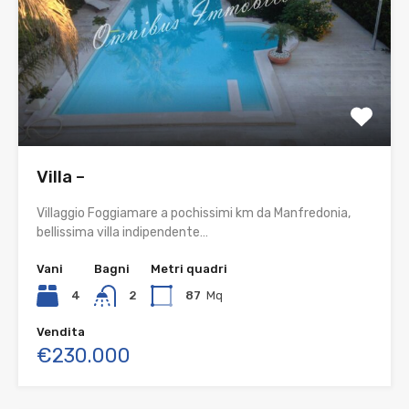
Villa –
Villaggio Foggiamare a pochissimi km da Manfredonia,
bellissima villa indipendente…
Vani
Bagni
Metri quadri
4
2
87
Mq
Vendita
€230.000