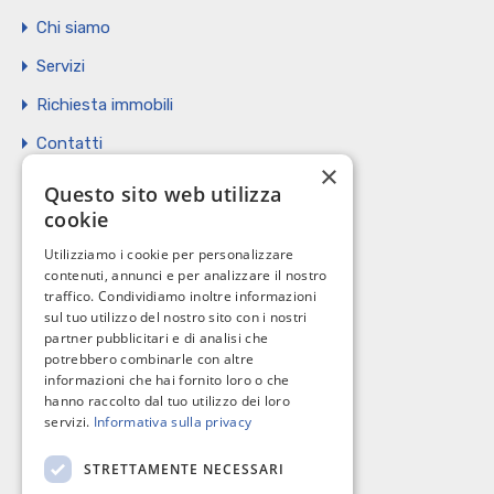
Chi siamo
Servizi
Richiesta immobili
Contatti
×
Vendi il tuo immobile
Questo sito web utilizza
cookie
Privacy Policy
Utilizziamo i cookie per personalizzare
Cookie policy
contenuti, annunci e per analizzare il nostro
traffico. Condividiamo inoltre informazioni
sul tuo utilizzo del nostro sito con i nostri
partner pubblicitari e di analisi che
potrebbero combinarle con altre
I nostri contatti
informazioni che hai fornito loro o che
hanno raccolto dal tuo utilizzo dei loro
servizi.
Informativa sulla privacy
C.so Giannone, 184 - 71121 Foggia
STRETTAMENTE NECESSARI
0881 617004