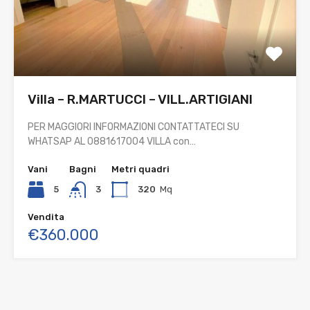
Villa – R.MARTUCCI – VILL.ARTIGIANI
PER MAGGIORI INFORMAZIONI CONTATTATECI SU
WHATSAP AL 0881617004 VILLA con…
Vani
Bagni
Metri quadri
5
3
320
Mq
Vendita
€360.000