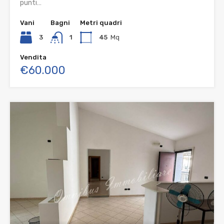
punti…
Vani
Bagni
Metri quadri
3
1
45
Mq
Vendita
€60.000