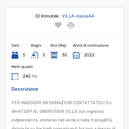
ID Immobile :
VILLA-classeA4
Vani
Bagni
Box (Mq)
Anno di costruzione
5
3
30
2022
Metri quadri
240
Mq
Descrizione
PER MAGGIORI INFORMAZIONI CONTATTATECI SU
WHATSAP AL 0881617004 VILLA con ingresso
indipendente, immerso nel verde e nella tranquillità,
disposte su tre livelli comunicanti tra loro a mezzo di