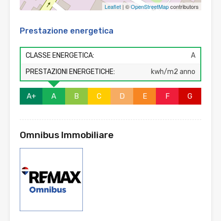
Leaflet
| ©
OpenStreetMap
contributors
Prestazione energetica
CLASSE ENERGETICA:
A
PRESTAZIONI ENERGETICHE:
kwh/m2 anno
A+
A
B
C
D
E
F
G
Omnibus Immobiliare