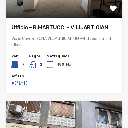
Ufficio – R.MARTUCCI – VILL.ARTIGIANI
Via di Cave in ZONA VILLAGGIO ARTIGIANI disponiamo di
ufficio…
Vani
Bagni
Metri quadri
7
2
180
Mq
Affitto
€850