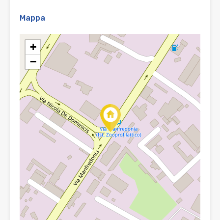
Mappa
+
−