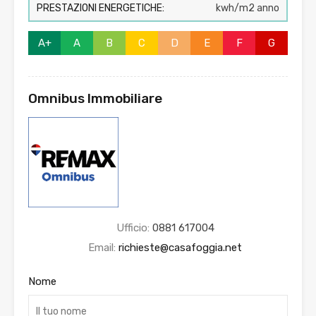
PRESTAZIONI ENERGETICHE:
kwh/m2 anno
A+
A
B
C
D
E
F
G
Omnibus Immobiliare
Ufficio:
0881 617004
Email:
richieste@casafoggia.net
Nome