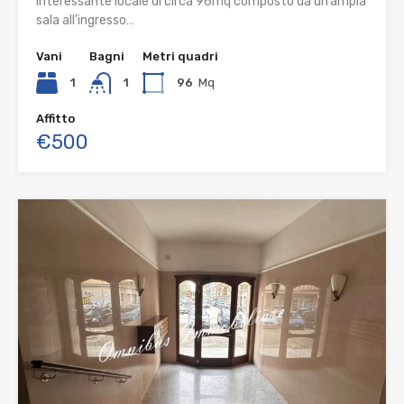
Interessante locale di circa 96mq composto da un’ampia
sala all’ingresso…
Vani
Bagni
Metri quadri
1
1
96
Mq
Affitto
€500