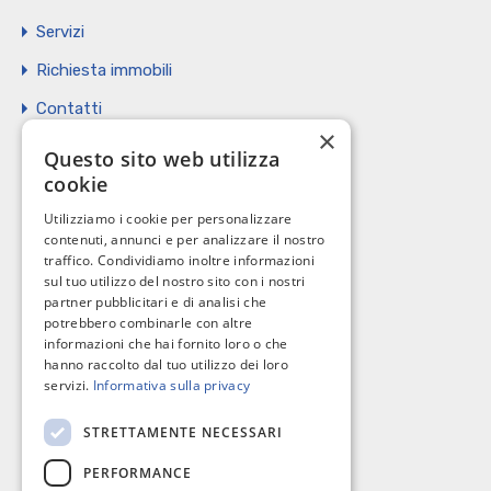
Servizi
Richiesta immobili
Contatti
×
Vendi il tuo immobile
Questo sito web utilizza
cookie
Privacy Policy
Utilizziamo i cookie per personalizzare
Cookie policy
contenuti, annunci e per analizzare il nostro
traffico. Condividiamo inoltre informazioni
sul tuo utilizzo del nostro sito con i nostri
partner pubblicitari e di analisi che
potrebbero combinarle con altre
I nostri contatti
informazioni che hai fornito loro o che
hanno raccolto dal tuo utilizzo dei loro
servizi.
Informativa sulla privacy
C.so Giannone, 184 - 71121 Foggia
STRETTAMENTE NECESSARI
0881 617004
PERFORMANCE