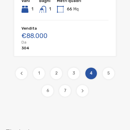
Vani
Bagni
Metri quadri
1
1
66
Mq
Vendita
€88.000
Da
304
1
2
3
4
5
6
7