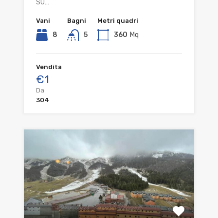
SU…
Vani
Bagni
Metri quadri
8
5
360
Mq
Vendita
€1
Da
304