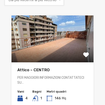
Dal più Recente al più Vecchio
Attico – CENTRO
PER MAGGIORI INFORMAZIONI CONTATTATECI
SU…
Vani
Bagni
Metri quadri
4
1
146
Mq