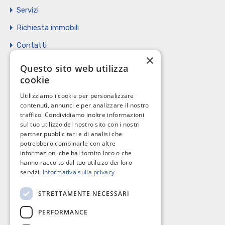
Servizi
Richiesta immobili
Contatti
×
Vendi il tuo immobile
Questo sito web utilizza
cookie
Privacy Policy
Utilizziamo i cookie per personalizzare
Cookie policy
contenuti, annunci e per analizzare il nostro
traffico. Condividiamo inoltre informazioni
sul tuo utilizzo del nostro sito con i nostri
partner pubblicitari e di analisi che
potrebbero combinarle con altre
I nostri contatti
informazioni che hai fornito loro o che
hanno raccolto dal tuo utilizzo dei loro
servizi.
Informativa sulla privacy
C.so Giannone, 184 - 71121 Foggia
STRETTAMENTE NECESSARI
0881 617004
PERFORMANCE
richieste@omnibusimmobiliare.it