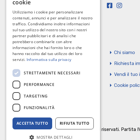
cookie
Utilizziamo i cookie per personalizzare
contenuti, annunci e per analizzare il nostro
traffico. Condividiamo inoltre informazioni
sul tuo utilizzo del nostro sito con i nostri
partner pubblicitari e di analisi che
potrebbero combinarle con altre
informazioni che hai fornito loro o che
Home
Chi siamo
hanno raccolto dal tuo utilizzo dei loro
servizi.
Informativa sulla privacy
Servizi
Richiesta im
STRETTAMENTE NECESSARI
Contatti
Vendi il tuo
PERFORMANCE
Privacy Policy
Cookie poli
TARGETING
FUNZIONALITÀ
ACCETTA TUTTO
RIFIUTA TUTTO
© Omnibus Immobiliare Srl. Tutti i diritti riservati. Partit
MOSTRA DETTAGLI