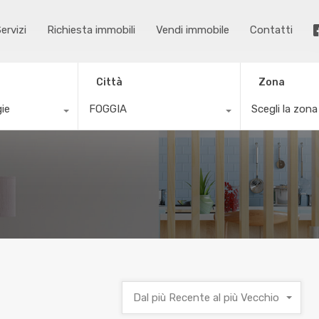
ervizi
Richiesta immobili
Vendi immobile
Contatti
Città
Zona
gie
FOGGIA
Scegli la zona
Dal più Recente al più Vecchio