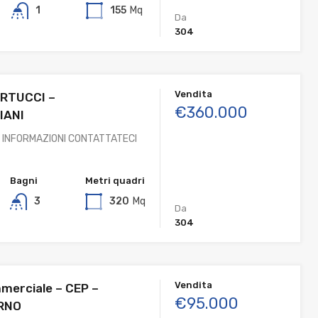
1
155
Mq
Da
304
Vendita
MARTUCCI –
€360.000
IANI
 INFORMAZIONI CONTATTATECI
Bagni
Metri quadri
3
320
Mq
Da
304
Vendita
merciale – CEP –
€95.000
RNO