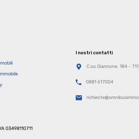
I nostri contatti
mobili
C.so Giannone, 184 - 71
 immobile
0881 617004
cy
richieste@omnibusimmobi
a IVA 03498110711