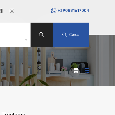
+390881617004
Cerca
Tipologie