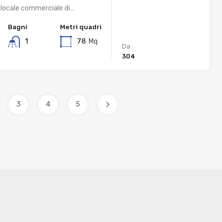
, locale commerciale di…
Bagni
Metri quadri
1
78
Mq
Da
304
3
4
5