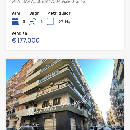
WHATSAP AL 0881617004 Viale Ofanto:…
Vani
Bagni
Metri quadri
3
2
97
Mq
Vendita
€177.000