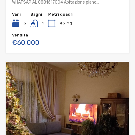
WHATSAP AL 0881617004 Abitazione piano…
Vani
Bagni
Metri quadri
3
1
45
Mq
Vendita
€60.000