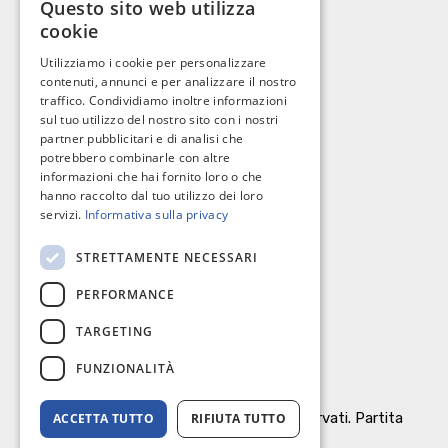
Questo sito web utilizza
cookie
Privacy Policy
Utilizziamo i cookie per personalizzare
Cookie policy
contenuti, annunci e per analizzare il nostro
traffico. Condividiamo inoltre informazioni
sul tuo utilizzo del nostro sito con i nostri
partner pubblicitari e di analisi che
potrebbero combinarle con altre
I nostri contatti
informazioni che hai fornito loro o che
hanno raccolto dal tuo utilizzo dei loro
servizi.
Informativa sulla privacy
C.so Giannone, 184 - 71121 Foggia
STRETTAMENTE NECESSARI
0881 617004
PERFORMANCE
richieste@omnibusimmobiliare.it
TARGETING
FUNZIONALITÀ
© Omnibus Immobiliare Srl. Tutti i diritti riservati. Partita
ACCETTA TUTTO
RIFIUTA TUTTO