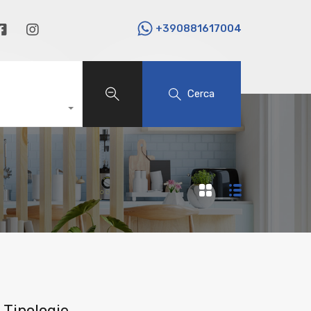
+390881617004
Cerca
Tipologie