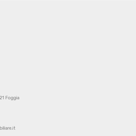
121 Foggia
liare.it