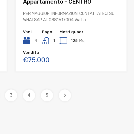
Appartamento – CENTRO
PER MAGGIORI INFORMAZIONI CONTATTATECI SU
WHATSAP AL 0881617004 Via La…
Vani
Bagni
Metri quadri
4
1
125
Mq
Vendita
€75.000
3
4
5