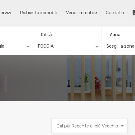
ervizi
Richiesta immobili
Vendi immobile
Contatti
Città
Zona
gie
FOGGIA
Scegli la zona
Dal più Recente al più Vecchio