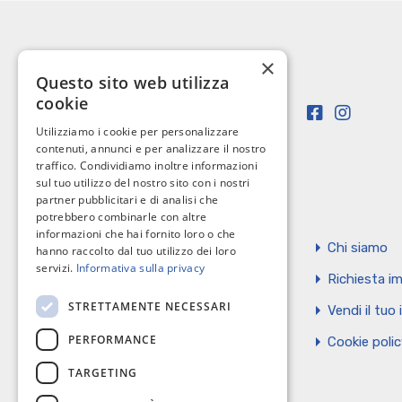
×
Questo sito web utilizza
cookie
Utilizziamo i cookie per personalizzare
contenuti, annunci e per analizzare il nostro
traffico. Condividiamo inoltre informazioni
sul tuo utilizzo del nostro sito con i nostri
partner pubblicitari e di analisi che
potrebbero combinarle con altre
informazioni che hai fornito loro o che
Home
Chi siamo
hanno raccolto dal tuo utilizzo dei loro
servizi.
Informativa sulla privacy
Servizi
Richiesta im
STRETTAMENTE NECESSARI
Contatti
Vendi il tuo
PERFORMANCE
Privacy Policy
Cookie poli
TARGETING