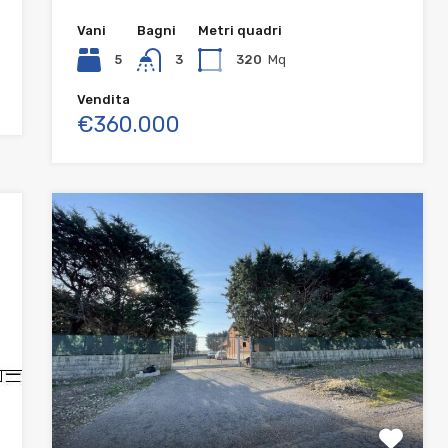
Vani
Bagni
Metri quadri
5
3
320
Mq
Vendita
€360.000