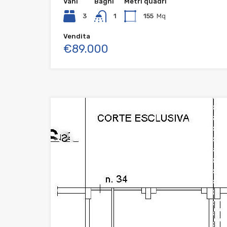
Vani
Bagni
Metri quadri
3
1
155
Mq
Vendita
€89.000