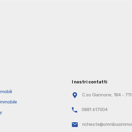
I nostri contatti
mobili
C.so Giannone, 184 - 71
 immobile
0881 617004
cy
richieste@omnibusimmobi