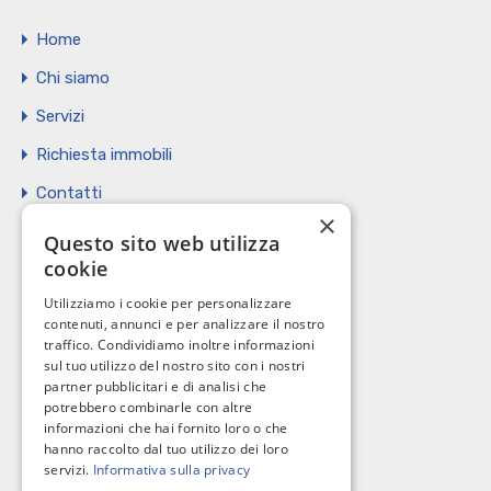
Home
Chi siamo
Servizi
Richiesta immobili
Contatti
×
Vendi il tuo immobile
Questo sito web utilizza
cookie
Privacy Policy
Utilizziamo i cookie per personalizzare
Cookie policy
contenuti, annunci e per analizzare il nostro
traffico. Condividiamo inoltre informazioni
sul tuo utilizzo del nostro sito con i nostri
partner pubblicitari e di analisi che
potrebbero combinarle con altre
I nostri contatti
informazioni che hai fornito loro o che
hanno raccolto dal tuo utilizzo dei loro
servizi.
Informativa sulla privacy
C.so Giannone, 184 - 71121 Foggia