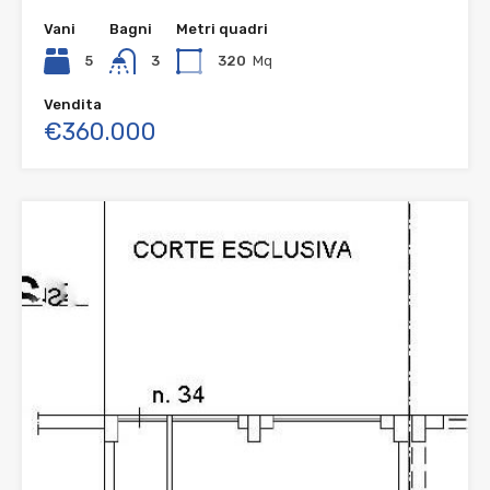
Vani
Bagni
Metri quadri
5
3
320
Mq
Vendita
€360.000