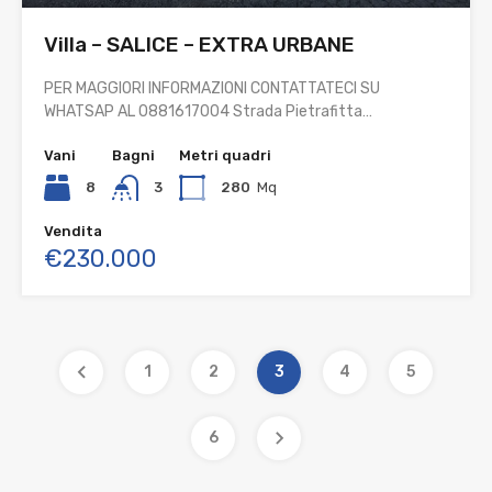
Villa – SALICE – EXTRA URBANE
PER MAGGIORI INFORMAZIONI CONTATTATECI SU
WHATSAP AL 0881617004 Strada Pietrafitta…
Vani
Bagni
Metri quadri
8
3
280
Mq
Vendita
€230.000
1
2
3
4
5
6