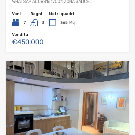
WHATSAP AL 0881617004 ZONA SALICE…
Vani
Bagni
Metri quadri
7
3
365
Mq
Vendita
€450.000